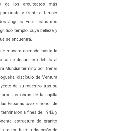
no de los arquitectos más
ara instalar frente al templo
dos ángeles. Entre estas dos
nífico templo, cuya belleza y
que se encuentra.
 de manera animada hasta la
oceso se desaceleró debido al
rra Mundial terminó por frenar
ogueira, discípulo de Ventura
royecto de su maestro tras su
aron las obras de la capilla
 las Españas tuvo el honor de
e terminaron a fines de 1943, y
onente estructura de granito
a región bajo la dirección de