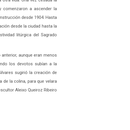
a otra vida. Una vez cesada la
 y comenzaron a ascender la
onstrucción desde 1904. Hasta
ación desde la ciudad hasta la
tividad litúrgica del Sagrado
o anterior, aunque eran menos
ando los devotos subían a la
ilvares sugirió la creación de
de la colina, para que velara
 escultor Aleixo Queiroz Ribeiro