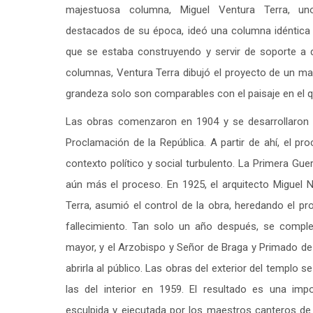
majestuosa columna, Miguel Ventura Terra, u
destacados de su época, ideó una columna idéntica p
que se estaba construyendo y servir de soporte a 
columnas, Ventura Terra dibujó el proyecto de un mag
grandeza solo son comparables con el paisaje en el 
Las obras comenzaron en 1904 y se desarrollaron
Proclamación de la República. A partir de ahí, el pr
contexto político y social turbulento. La Primera Gue
aún más el proceso. En 1925, el arquitecto Miguel N
Terra, asumió el control de la obra, heredando el p
fallecimiento. Tan solo un año después, se complet
mayor, y el Arzobispo y Señor de Braga y Primado de
abrirla al público. Las obras del exterior del templo s
las del interior en 1959. El resultado es una imp
esculpida y ejecutada por los maestros canteros de l