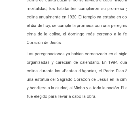
colina de Santa Luzia si no se llevaba a cabo ningun
mortalidad, los habitantes cumplieron su promesa
colina anualmente en 1920. El templo ya estaba en c
el día de hoy, se cumple la promesa con una peregrin
cima de la colina, el domingo más cercano a la fes
Corazón de Jesús.
Las peregrinaciones ya habían comenzado en el sigl
organizadas y carecían de calendario. En 1984, cu
colina durante las «Festas d’Agonia», el Padre Dias S
una estatua del Sagrado Corazón de Jesús en la cima 
y bendijera a la ciudad, al Minho y a toda la nación. El
fue elegido para llevar a cabo la obra.