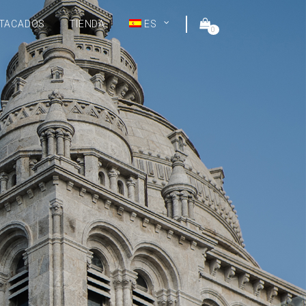
TACADOS
TIENDA
ES
0