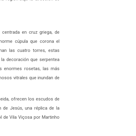
a centrada en cruz griega, de
 enorme cúpula que corona el
nan las cuatro torres, estas
ue la decoración que serpentea
las enormes rosetas, las más
mosos vitrales que inundan de
meida, ofrecen los escudos de
 de Jesús, una réplica de la
l de Vila Viçosa por Martinho