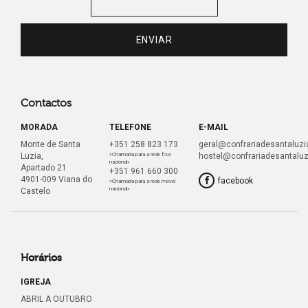
Contactos
MORADA
TELEFONE
E-MAIL
Monte de Santa
+351 258 823 173
geral@confrariadesantaluzia
Luzia,
«Chamada para a rede fixa
hostel@confrariadesantaluz
nacional»
Apartado 21
+351 961 660 300
4901-009 Viana do
facebook
«Chamada para a rede móvel
nacional»
Castelo
Horários
IGREJA
ABRIL A OUTUBRO