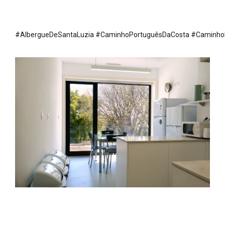
#AlbergueDeSantaLuzia
#CaminhoPortuguêsDaCosta
#Caminho