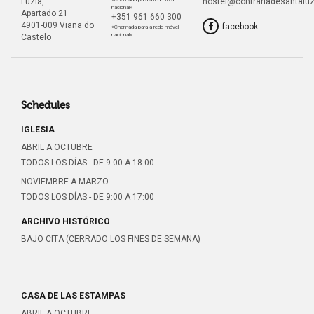
Luzia,
hostel@confrariadesantaluz
nacional»
Apartado 21
+351 961 660 300
4901-009 Viana do
facebook
«Chamada para a rede móvel
nacional»
Castelo
Schedules
IGLESIA
ABRIL A OCTUBRE
TODOS LOS DÍAS - DE 9:00 A 18:00
NOVIEMBRE A MARZO
TODOS LOS DÍAS - DE 9:00 A 17:00
ARCHIVO HISTÓRICO
BAJO CITA (CERRADO LOS FINES DE SEMANA)
CASA DE LAS ESTAMPAS
ABRIL A OCTUBRE