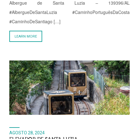
Albergue de Santa Luzia – 139396/AL
#AlbergueDeSantaLuzia #CaminhoPortuguêsDaCosta
#CaminhoDeSantiago […]
LEARN MORE
AGOSTO 28, 2024