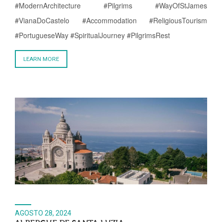
#ModernArchitecture #Pilgrims #WayOfStJames
#VianaDoCastelo #Accommodation #ReligiousTourism
#PortugueseWay #SpiritualJourney #PilgrimsRest
LEARN MORE
AGOSTO 28, 2024