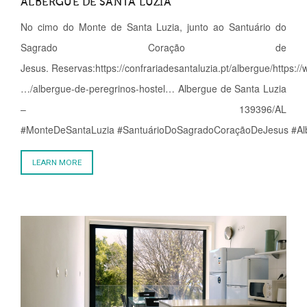
ALBERGUE DE SANTA LUZIA
No cimo do Monte de Santa Luzia, junto ao Santuário do
Sagrado Coração de
Jesus. Reservas:https://confrariadesantaluzia.pt/albergue/https:
…/albergue-de-peregrinos-hostel… Albergue de Santa Luzia
– 139396/AL
#MonteDeSantaLuzia #SantuárioDoSagradoCoraçãoDeJesus #Albe
LEARN MORE