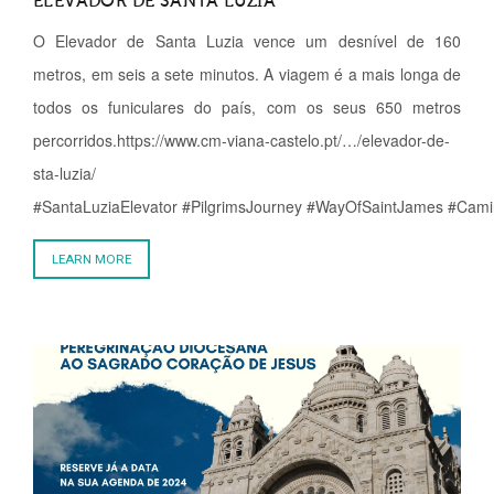
ELEVADOR DE SANTA LUZIA
O Elevador de Santa Luzia vence um desnível de 160
metros, em seis a sete minutos. A viagem é a mais longa de
todos os funiculares do país, com os seus 650 metros
percorridos.https://www.cm-viana-castelo.pt/…/elevador-de-
sta-luzia/
#SantaLuziaElevator #PilgrimsJourney #WayOfSaintJames #Cam
LEARN MORE