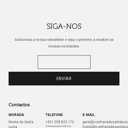
SIGA-NOS
Subscreva a nossa newsletter e seja o primeiro a receber as
nossas novidades.
Contactos
MORADA
TELEFONE
E-MAIL
Monte de Santa
+351 258 823 173
geral@confrariadesantaluzia
Luzia,
«Chamada para a rede fixa
hostel@confrariadesantaluz