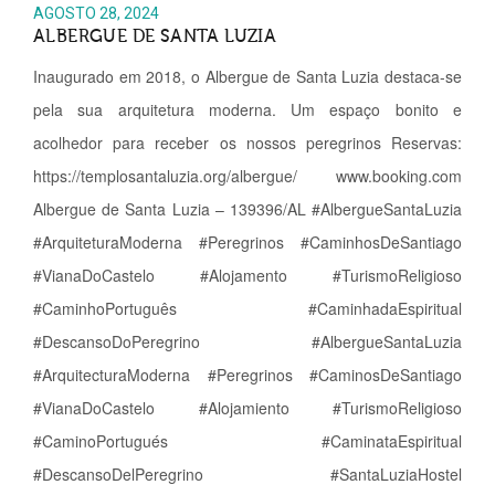
AGOSTO 28, 2024
ALBERGUE DE SANTA LUZIA
Inaugurado em 2018, o Albergue de Santa Luzia destaca-se
pela sua arquitetura moderna. Um espaço bonito e
acolhedor para receber os nossos peregrinos Reservas:
https://templosantaluzia.org/albergue/ www.booking.com
Albergue de Santa Luzia – 139396/AL #AlbergueSantaLuzia
#ArquiteturaModerna #Peregrinos #CaminhosDeSantiago
#VianaDoCastelo #Alojamento #TurismoReligioso
#CaminhoPortuguês #CaminhadaEspiritual
#DescansoDoPeregrino #AlbergueSantaLuzia
#ArquitecturaModerna #Peregrinos #CaminosDeSantiago
#VianaDoCastelo #Alojamiento #TurismoReligioso
#CaminoPortugués #CaminataEspiritual
#DescansoDelPeregrino #SantaLuziaHostel